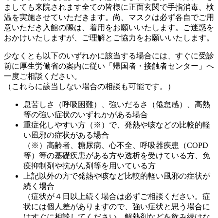
ましても来院されます全ての皆様に正面玄関で手指消毒、検
温を実施させていただきます。尚、マスクは必ず各自でご用
意いただき入館の際は、着用をお願いいたします。ご迷惑を
おかけいたしますが、ご理解とご協力をお願いいたします。
少なくとも以下のいずれかに該当する場合には、すぐに受診
前に厚生労働省の案内に従い「帰国者・接触者センター」へ
一度ご相談ください。
（これらに該当しない場合の相談も可能です。）
息苦しさ（呼吸困難）、強いだるさ（倦怠感）、高熱
等の強い症状のいずれかがある場合
重症化しやすい方（※）で、発熱や咳などの比較的軽
い風邪の症状がある場合
（※）高齢者、糖尿病、心不全、呼吸器疾患（COPD
等）等の基礎疾患がある方や透析を受けている方、免
疫抑制剤や抗がん剤等を用いている方
上記以外の方で発熱や咳など比較的軽い風邪の症状が
続く場合
（症状が４日以上続く場合は必ずご相談ください。症
状には個人差がありますので、強い症状と思う場合に
はすぐに相談してください。解熱剤などを飲み続けな