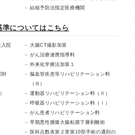
結核予防法指定医療機関
基準についてはこちら
般入院
大腸CT撮影加算
がん治療連携指導料
外来化学療法加算１
0対
脳血管疾患等リハビリテーション料
（Ⅲ）
1）
運動器リハビリテーション料（Ⅱ）
呼吸器リハビリテーション料（Ⅰ）
がん患者リハビリテーション料
早期悪性腫瘍大腸粘膜下層剥離術
医科点数表第２章第10部手術の通則の