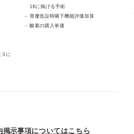
16に掲げる手術
胃瘻造設時嚥下機能評価加算
酸素の購入単価
）
注３に
内掲示事項についてはこちら