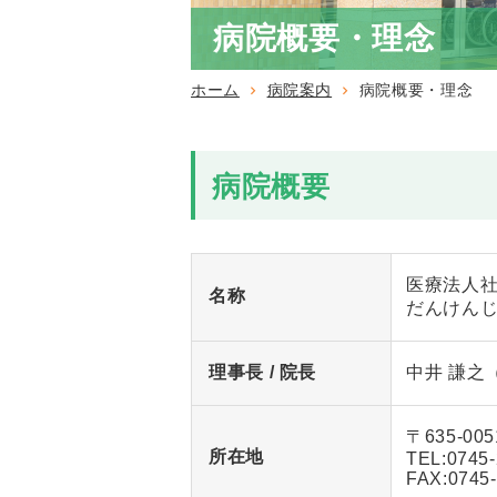
病院概要・理念
ホーム
病院案内
病院概要・理念
病院概要
医療法人社
名称
だんけん
理事長 / 院長
中井 謙之
〒635-0
所在地
TEL:
0745-
FAX:0745-