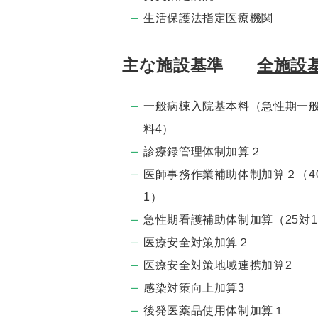
生活保護法指定医療機関
主な施設基準
全施設
一般病棟入院基本料（急性期一
料4）
診療録管理体制加算２
医師事務作業補助体制加算２（4
1）
急性期看護補助体制加算（25対
医療安全対策加算２
医療安全対策地域連携加算2
感染対策向上加算3
後発医薬品使用体制加算１