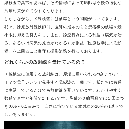
線検査で異常があれば、その情報によって医師は今後の適切な
治療対策が立てやすくなります。
しかしながら、Ｘ線検査には被曝という問題がついてきます。
我々、診療放射線技師は、医師の指示のもと患者様の被曝を最
小限に抑える努力をし、また、診療行為による利益（病気が治
る、あるいは病気の原因がわかる）が損益（医療被曝による影
響）を上回ること厳守し撮影業務を行っております。
どれくらいの放射線を受けているの？
Ｘ線検査に使用する放射線は、原爆に用いられるα線ではなく、
ＴＶや電子レンジで発生する電磁波の一種です。私たちは普通
に生活しているだけでも放射線を受けています。わかりやすく
数値で表すと年間で2.4mSvです。胸部のＸ線写真では１回につ
き0.05～0.1mSvで、自然に浴びている放射線の20分の1以下で
しかありません。