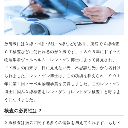
放射線にはＸ線・α線・β線・γ線などがあり、病院でＸ線検査
ＣＴ検査などに使われるのがＸ線です。１８９５年にドイツの
物理学者ヴェルヘルム・レントゲン博士によって発見され、
『Ｘ線』の由来は「目に見えない光、不思議な光」から名付け
られました。レントゲン博士は、この功績を称えられ１９０１
年に第１回ノーベル物理学賞を受賞しました。このレントゲン
博士に因みＸ線検査をレントゲン（レントゲン検査）と呼ぶよ
うになりました。
検査の必要性は？
Ｘ線検査は病気に関する多くの情報を与えてくれます。もしＸ